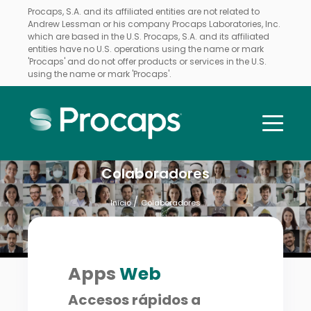
Procaps, S.A. and its affiliated entities are not related to
Andrew Lessman or his company Procaps Laboratories, Inc.
which are based in the U.S. Procaps, S.A. and its affiliated
entities have no U.S. operations using the name or mark
'Procaps' and do not offer products or services in the U.S.
using the name or mark 'Procaps'.
Colaboradores
/
Inicio
Colaboradores
Apps
Web
Accesos rápidos a