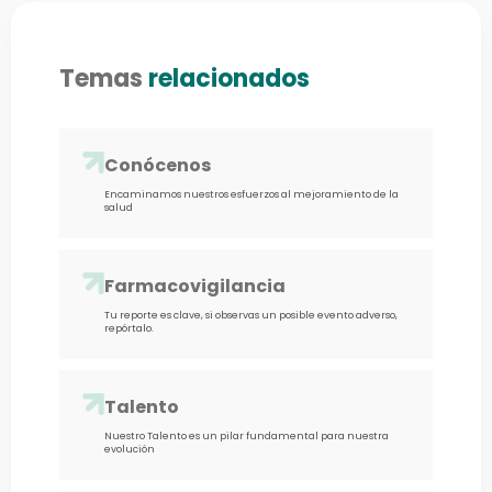
Temas
relacionados
Conócenos
Encaminamos nuestros esfuerzos al mejoramiento de la
salud
Farmacovigilancia
Tu reporte es clave, si observas un posible evento adverso,
repórtalo.
Talento
Nuestro Talento es un pilar fundamental para nuestra
evolución