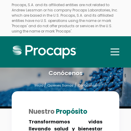
Procaps, S.A. and its affiliated entities are not related to
Andrew Lessman or his company Procaps Laboratories, Inc.
which are based in the U.S. Procaps, S.A. and its affiliated
entities have no U.S. operations using the name or mark
'Procaps' and do not offer products or services in the U.S.
using the name or mark 'Procaps'.
Conócenos
/
/
Inicio
Quiénes Somos
Conócenos
Nuestro
Propósito
Transformamos vidas
llevando salud y bienestar